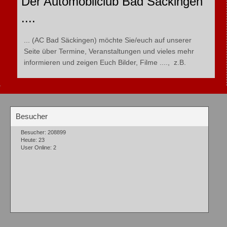
Der Automobilclub Bad Säckingen
....
... (AC Bad Säckingen) möchte Sie/euch auf unserer
Seite über Termine, Veranstaltungen und vieles mehr
informieren und zeigen Euch Bilder, Filme ...., z.B.
Besucher
Besucher: 208899
Heute: 23
User Online: 2