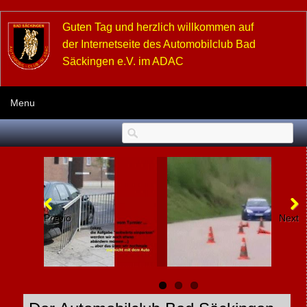
Guten Tag und herzlich willkommen auf
der Internetseite des Automobilclub Bad
Säckingen e.V. im ADAC
Menu
Previous
Next