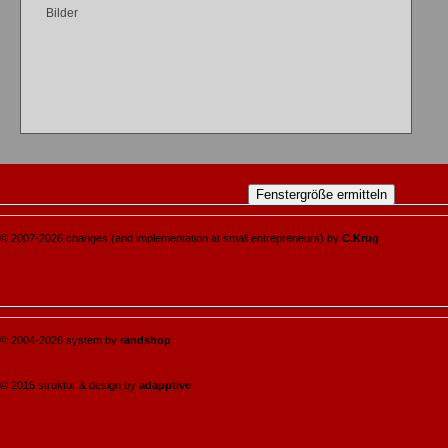
Bilder
© 2007-2026 changes (and implementation at small entrepreneurs) by
C.Krug
© 2004-2026 system by
randshop
© 2015 struktur & design by
adapptive