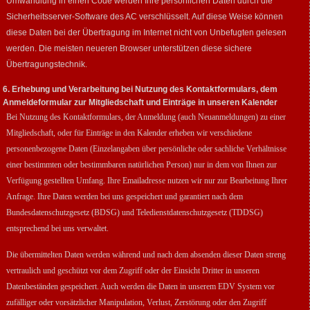
Umwandlung in einen Code werden Ihre persönlichen Daten durch die
Sicherheitsserver-Software des AC verschlüsselt. Auf diese Weise können
diese Daten bei der Übertragung im Internet nicht von Unbefugten gelesen
werden. Die meisten neueren Browser unterstützen diese sichere
Übertragungstechnik.
6. Erhebung und Verarbeitung bei Nutzung des Kontaktformulars, dem
Anmeldeformular zur Mitgliedschaft und Einträge in unseren Kalender
Bei Nutzung des Kontaktformulars, der Anmeldung (auch Neuanmeldungen) zu einer
Mitgliedschaft, oder für Einträge in den Kalender erheben wir verschiedene
personenbezogene Daten (Einzelangaben über persönliche oder sachliche Verhältnisse
einer bestimmten oder bestimmbaren natürlichen Person) nur in dem von Ihnen zur
Verfügung gestellten Umfang. Ihre Emailadresse nutzen wir nur zur Bearbeitung Ihrer
Anfrage. Ihre Daten werden bei uns
gespeichert und garantiert nach dem
Bundesdatenschutzgesetz (BDSG) und Teledienstdatenschutzgesetz (TDDSG)
entsprechend bei uns verwaltet.
Die übermittelten Daten werden während und nach dem absenden dieser Daten streng
vertraulich und geschützt vor dem Zugriff oder der Einsicht Dritter in unseren
Datenbeständen gespeichert. Auch werden die Daten in unserem EDV System vor
zufälliger oder vorsätzlicher Manipulation, Verlust, Zerstörung oder den Zugriff