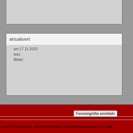
aktualisiert
am 17.11.2025
was
Bilder
© 2007-2026 changes (and implementation at small entrepreneurs) by
C.Krug