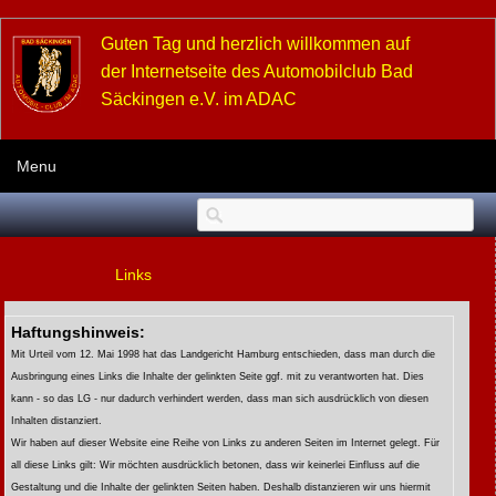
Guten Tag und herzlich willkommen auf
der Internetseite des Automobilclub Bad
Säckingen e.V. im ADAC
Menu
Links
Haftungshinweis:
Mit Urteil vom 12. Mai 1998 hat das Landgericht Hamburg entschieden, dass man durch die
Ausbringung eines Links die Inhalte der gelinkten Seite ggf. mit zu verantworten hat. Dies
kann - so das LG - nur dadurch verhindert werden, dass man sich ausdrücklich von diesen
Inhalten distanziert.
Wir haben auf dieser Website eine Reihe von Links zu anderen Seiten im Internet gelegt. Für
all diese Links gilt:
Wir möchten ausdrücklich betonen, dass wir keinerlei Einfluss auf die
Gestaltung und die Inhalte der gelinkten Seiten haben. Deshalb distanzieren wir uns hiermit